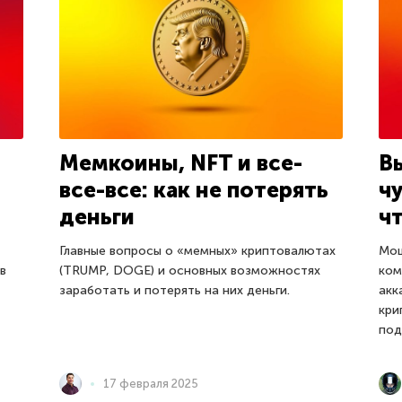
и
Мемкоины, NFT и все-
В
все-все: как не потерять
ч
деньги
ч
Главные вопросы о «мемных» криптовалютах
Мош
в
(TRUMP, DOGE) и основных возможностях
ком
заработать и потерять на них деньги.
акк
кри
под
17 февраля 2025