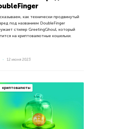
oubleFinger
сказываем, как технически продвинутый
вред под названием DoubleFinger
ружает стилер GreetingGhoul, который
тится на криптовалютные кошельки.
12 июня 2023
криптовалюты