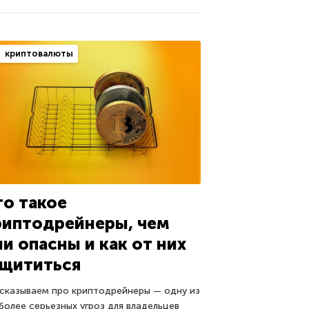
криптовалюты
то такое
риптодрейнеры, чем
ни опасны и как от них
ащититься
сказываем про криптодрейнеры — одну из
более серьезных угроз для владельцев