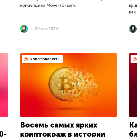
концепцией Move-To-Earn.
кри
как
20 мая 2024
криптовалюты
Восемь самых ярких
Ка
0-
криптокраж в истории
б