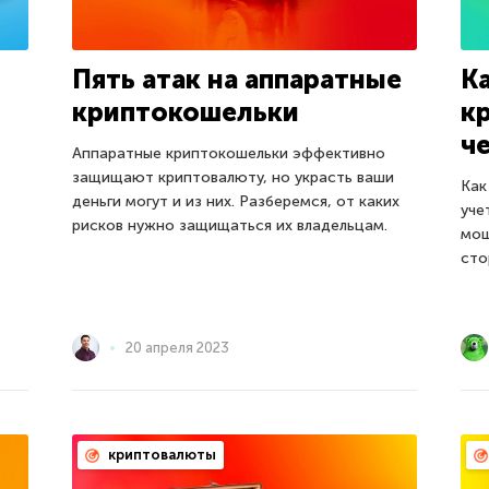
Пять атак на аппаратные
К
криптокошельки
к
ч
Аппаратные криптокошельки эффективно
защищают криптовалюту, но украсть ваши
Как
деньги могут и из них. Разберемся, от каких
уче
рисков нужно защищаться их владельцам.
мош
сто
20 апреля 2023
криптовалюты