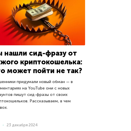
ы нашли сид-фразу от
ужого криптокошелька:
то может пойти не так?
енники придумали новый обман — в
ментариях на YouTube они с новых
аунтов пишут сид-фразы от своих
птокошельков. Рассказываем, в чем
вох.
23 декабря 2024