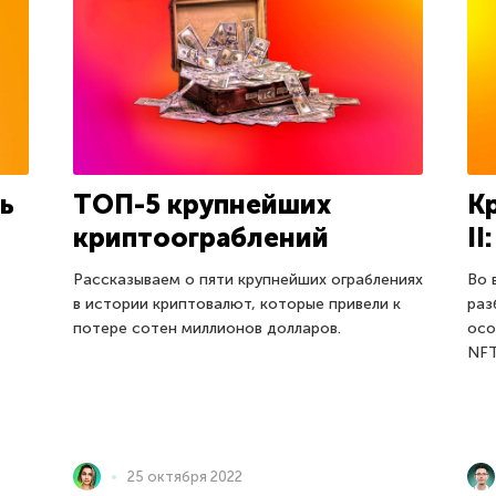
ь
ТОП-5 крупнейших
К
криптоограблений
II
Рассказываем о пяти крупнейших ограблениях
Во 
в истории криптовалют, которые привели к
раз
потере сотен миллионов долларов.
осо
NFT
25 октября 2022