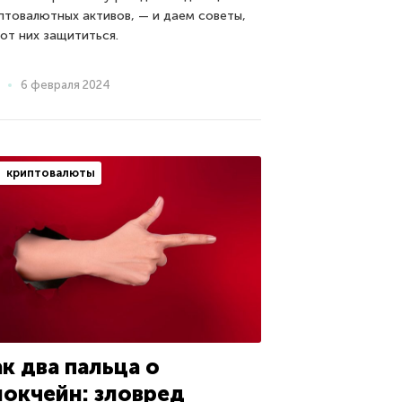
птовалютных активов, — и даем советы,
 от них защититься.
6 февраля 2024
криптовалюты
к два пальца о
локчейн: зловред