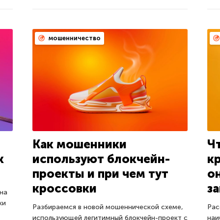
мошенничество
Как мошенники
Ч
к
используют блокчейн-
к
проекты и при чем тут
о
кроссовки
з
на
ки
Разбираемся в новой мошеннической схеме,
Рас
использующей легитимный блокчейн-проект с
наи