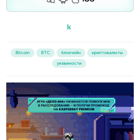
Bitcoin
BTC
блокчейн
криптовалюты
уязвимости