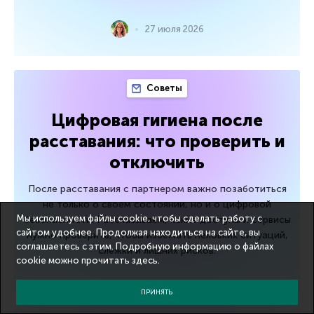
27 июля 2026
Советы
Цифровая гигиена после
расставания: что проверить и
отключить
После расставания с партнером важно позаботиться
не только о своем состоянии, но и о цифровой
Мы используем файлы cookie, чтобы сделать работу с
безопасности. Рассказываем, какие доступы и сервисы
сайтом удобнее. Продолжая находиться на сайте, вы
нужно проверить, чтобы избежать неловких ситуаций,
соглашаетесь с этим. Подробную информацию о файлах
слежки и лишних рисков.
cookie можно прочитать
здесь
.
20 июля 2026
ПРИНЯТЬ