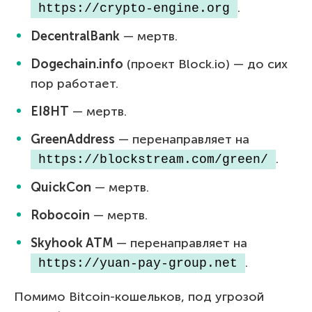
.
 https://crypto-engine.org 
DecentralBank
— мертв.
Dogechain.info
(проект Block.io) — до сих
пор работает.
EI8HT
— мертв.
GreenAddress
— перенаправляет на
.
 https://blockstream.com/green/ 
QuickCon
— мертв.
Robocoin
— мертв.
Skyhook ATM
— перенаправляет на
.
 https://yuan-pay-group.net 
Помимо Bitcoin-кошельков, под угрозой