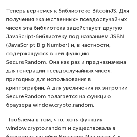
Теперь вернемся к библиотеке BitcoinJS. Для
получения «качественных» псевдослучайных
чисел эта библиотека задействует другую
JavaScript-библиотеку под названием JSBN
(JavaScript Big Number) и, в частности,
содержащуюся в ней функцию
SecureRandom. Она как раз и предназначена
для генерации псевдослучайных чисел,
пригодных для использования в
криптографии. А для увеличения их энтропии
SecureRandom полагается на функцию
браузера window.crypto.random.
Проблема в том, что, хотя функция
window.crypto.random и существовала в
браузерах линейки Netscape Navigator 4.x,