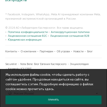
Все продукты
* Facebook, Instagram, WhatsApp, Meta AI принадлежат компании Meta,
признанной экстремистской организацией в России.
© 2026 АО «Лаборатория Касперского». Все права защищены.
Политика конфиденциальности
Антикоррупционная политика
Лицензионное соглашение B2C
Лицензионное соглашение B2B
Юридическая информация
Контакты
О компании
Партнерам
Об угрозах
Новости
Блог
Securelist
Nota Bene: блог Евгения Касперского
Энциклопедия
Kaspersky ICS CERT
Мы используем файлы cookie, чтобы сделать работу с
сайтом удобнее. Продолжая находиться на сайте, вы
соглашаетесь с этим. Подробную информацию о файлах
cookie можно прочитать
здесь
.
Россия (Russia)
ПРИНЯТЬ