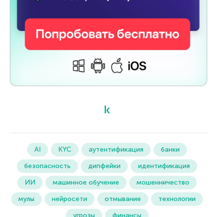
AI
KYC
аутентификация
банки
безопасность
дипфейки
идентификация
ИИ
машинное обучение
мошенничество
мулы
нейросети
отмывание
технологии
угрозы
финансы