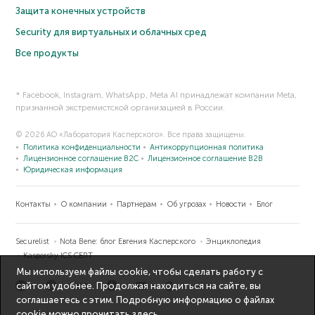
Защита конечных устройств
Security для виртуальных и облачных сред
Все продукты
* Facebook, Instagram, WhatsApp, Meta AI принадлежат компании Meta,
признанной экстремистской организацией в России.
© 2026 АО «Лаборатория Касперского». Все права защищены.
Политика конфиденциальности
Антикоррупционная политика
Лицензионное соглашение B2C
Лицензионное соглашение B2B
Юридическая информация
Контакты
О компании
Партнерам
Об угрозах
Новости
Блог
Securelist
Nota Bene: блог Евгения Касперского
Энциклопедия
Kaspersky ICS CERT
Мы используем файлы cookie, чтобы сделать работу с
сайтом удобнее. Продолжая находиться на сайте, вы
соглашаетесь с этим. Подробную информацию о файлах
cookie можно прочитать
здесь
.