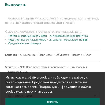
Все продукты
* Facebook, Instagram, WhatsApp, Meta AI принадлежат компании Meta,
признанной экстремистской организацией в России.
© 2026 АО «Лаборатория Касперского». Все права защищены.
Политика конфиденциальности
Антикоррупционная политика
Лицензионное соглашение B2C
Лицензионное соглашение B2B
Юридическая информация
Контакты
О компании
Партнерам
Об угрозах
Новости
Блог
Securelist
Nota Bene: блог Евгения Касперского
Энциклопедия
Kaspersky ICS CERT
Мы используем файлы cookie, чтобы сделать работу с
сайтом удобнее. Продолжая находиться на сайте, вы
соглашаетесь с этим. Подробную информацию о файлах
cookie можно прочитать
здесь
.
Россия (Russia)
ПРИНЯТЬ