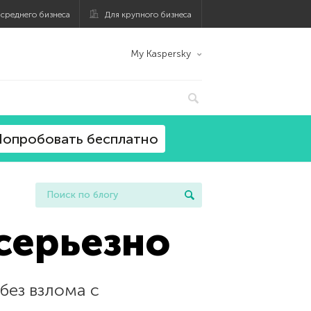
 среднего бизнеса
Для крупного бизнеса
My Kaspersky
опробовать бесплатно
серьезно
без взлома с