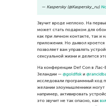
— Kaspersky (@Kaspersky_ru)
No
Звучит вроде неплохо. На первы
может стать подарком для обои
как при личном контакте, так и
приложения. Но дьявол кроется 
позволяет вам управлять устрой
сексуальной жизни и делится э
На конференции Def Con в Лас-В
Зеландии —
@goldfisk
и
@rancidb
исследовали программный код п
желании злоумышленники могут 
например, активировать устрой
это звучит не так опасно, как
вз