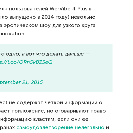
млн пользователей We-Vibe 4 Plus в
ыло выпущено в 2014 году) невольно
а эротическом шоу для узкого круга
nnovation.
о одно, а вот что делать дальше —
ps://t.co/ORnSkBZSeQ
ptember 21, 2015
ect не содержат четкой информации о
рает приложение, но оговаривают право
информацию властям, если они ее
транах
самоудовлетворение нелегально
и