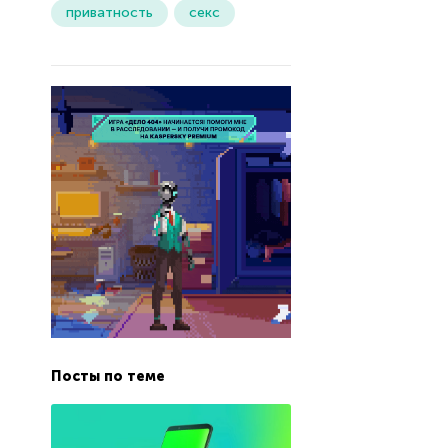
приватность
секс
Посты по теме