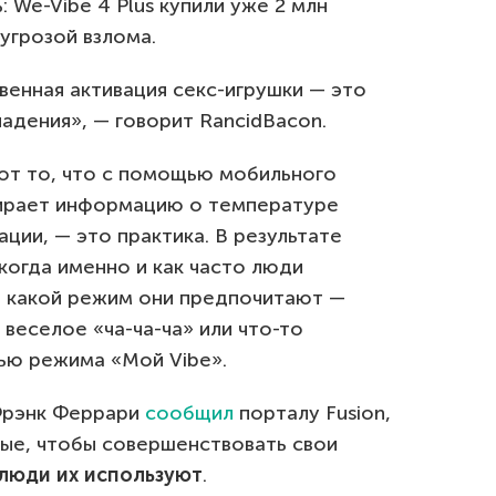
: We-Vibe 4 Plus купили уже 2 млн
 угрозой взлома.
твенная активация секс-игрушки — это
адения», — говорит RancidBacon.
вот то, что с помощью мобильного
ирает информацию о температуре
ции, — это практика. В результате
 когда именно и как часто люди
е какой режим они предпочитают —
веселое «ча-ча-ча» или что-то
ью режима «Мой Vibe».
 Фрэнк Феррари
сообщил
порталу Fusion,
ные, чтобы совершенствовать свои
 люди их используют
.