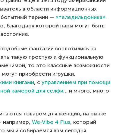
о давно: еще в 1975 году американский
ыватель в области информационных
любопытный термин —
«теледильдоника»
.
ю, благодаря которой пары могут быть
расстояние.
 подобные фантазии воплотились на
елать такую простую и функциональную
заменимой, то это классные возможности
 могут приобрести игрушки,
кими книгами
, с
управлением при помощи
нной камерой для селфи
… и много, много
итаются товаром для женщин, на рынке
— например,
We-Vibe 4 Plus
, который
-то мы и собираемся вам сегодня