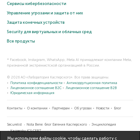
Сервисы кибербезопасности
Управление угрозами и защита от них
Защита конечных устройств
Security для виртуальных и облачных сред
Все продукты
* Facebook, Instagram, WhatsApp, Meta AI принадлежат компании Meta,
признанной экстремистской организацией в России.
© 2026 АО «Лаборатория Касперского». Все права защищены.
Политика конфиденциальности
Антикоррупционная политика
Лицензионное соглашение B2C
Лицензионное соглашение B2B
Юридическая информация
Контакты
О компании
Партнерам
Об угрозах
Новости
Блог
Securelist
Nota Bene: блог Евгения Касперского
Энциклопедия
Kaspersky ICS CERT
Мы используем файлы cookie, чтобы сделать работу с