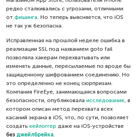
магазином App Store, пользователи iPhone
редко сталкивались с угрозами, отличными
от
фишинга
. Но теперь выясняется, что iOS
не так уж безопасна.
Исправленная на прошлой неделе ошибка в
реализации SSL под названием goto fail
позволяла хакерам перехватывать или
изменять данные, пересылаемые по вроде бы
защищенному шифрованием соединению. Но
это определенно не конец сюрпризам.
Компания FireEye, занимающаяся вопросами
безопасности, опубликовала
исследование
, в
котором описан метод перехвата всех
касаний экрана в iOS, что, по сути, позволяет
создать
кейлоггер
даже на iOS-устройстве
без
джейлбрейка
.