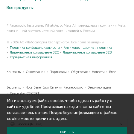
Все продукты
* Facebook, Instagram, WhatsApp, Meta AI принадлежат компании Meta,
признанной экстремистской организацией в России.
© 2026 АО «Лаборатория Касперского». Все права защищены.
Политика конфиденциальности
Антикоррупционная политика
Лицензионное соглашение B2C
Лицензионное соглашение B2B
Юридическая информация
Контакты
О компании
Партнерам
Об угрозах
Новости
Блог
Securelist
Nota Bene: блог Евгения Касперского
Энциклопедия
Kaspersky ICS CERT
Мы используем файлы cookie, чтобы сделать работу с
сайтом удобнее. Продолжая находиться на сайте, вы
соглашаетесь с этим. Подробную информацию о файлах
cookie можно прочитать
здесь
.
Россия (Russia)
ПРИНЯТЬ