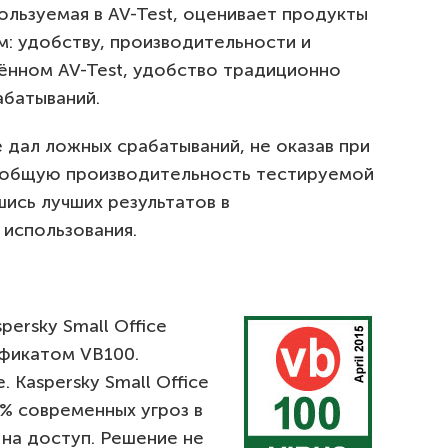
льзуемая в AV-Test, оценивает продукты
м: удобству, производительности и
дённом AV-Test, удобство традиционно
абатываний.
не дал ложных срабатываний, не оказав при
а общую производительность тестируемой
ись лучших результатов в
 использования.
persky Small Office
ификатом VB100.
 Kaspersky Small Office
% современных угроз в
 на доступ. Решение не