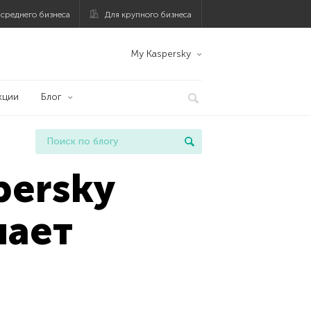
 среднего бизнеса
Для крупного бизнеса
My Kaspersky
кции
Блог
persky
чает