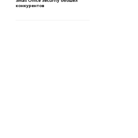
Small Office Security обошёл
конкурентов