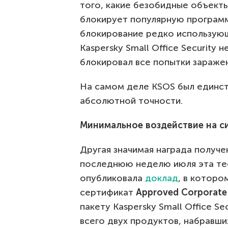
того, какие безобидные объекты
блокирует популярную программу
блокирование редко использующ
Kaspersky Small Office Security
блокировал все попытки заражен
На самом деле KSOS был единс
абсолютной точности.
Минимальное воздействие на с
Другая значимая награда получен
последнюю неделю июля эта те
опубликовала
доклад
, в которо
сертификат
Approved Corporate
пакету Kaspersky Small Office Se
всего двух продуктов, набравших