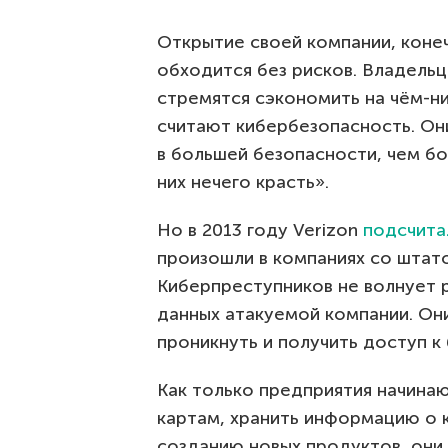
Открытие своей компании, конеч
обходится без рисков. Владель
стремятся сэкономить на чём-н
считают кибербезопасность. Он
в большей безопасности, чем бо
них нечего красть».
Но в 2013 году Verizon
подсчита
произошли в компаниях со штато
Киберпреступников не волнует 
данных атакуемой компании. Он
проникнуть и получить доступ к
Как только предприятия начина
картам, хранить информацию о 
созданию новых продуктов, они