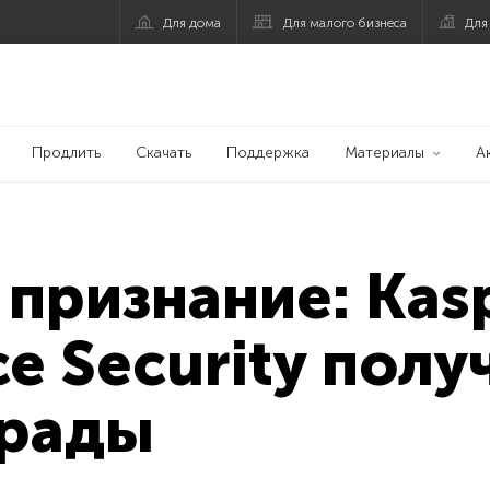
Для дома
Для малого бизнеса
Для
Продлить
Скачать
Поддержка
Материалы
А
признание: Kas
ce Security полу
грады