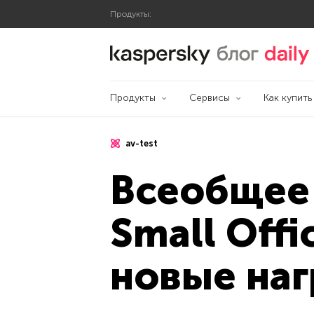
Продукты:
Блог Касперского
Продукты
Сервисы
Как купить
av-test
Всеобщее 
Small Offi
новые на