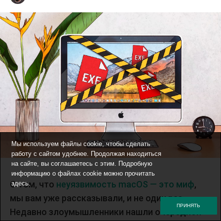
Мы используем файлы cookie, чтобы сделать
работу с сайтом удобнее. Продолжая находиться
на сайте, вы соглашаетесь с этим. Подробную
информацию о файлах cookie можно прочитать
О том, что
неуязвимость macOS — это миф
,
здесь
.
мы вам уже рассказывали, и не один раз.
ПРИНЯТЬ
Недавно злоумышленники нашли очередной