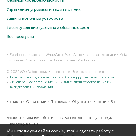
Сервисы кибербезопасности
Управление угрозами и защита от них
Защита конечных устройств
Security для виртуальных и облачных сред
Все продукты
* Facebook, Instagram, WhatsApp, Meta AI принадлежат компании Meta,
признанной экстремистской организацией в России.
© 2026 АО «Лаборатория Касперского». Все права защищены.
Политика конфиденциальности
Антикоррупционная политика
Лицензионное соглашение B2C
Лицензионное соглашение B2B
Юридическая информация
Контакты
О компании
Партнерам
Об угрозах
Новости
Блог
Securelist
Nota Bene: блог Евгения Касперского
Энциклопедия
Kaspersky ICS CERT
Мы используем файлы cookie, чтобы сделать работу с