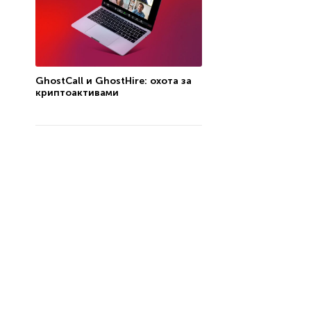
GhostCall и GhostHire: охота за
криптоактивами