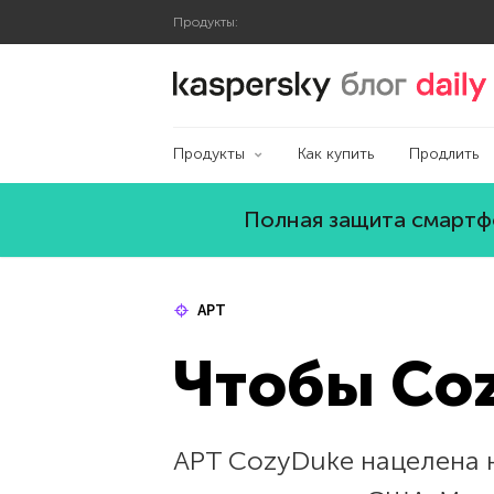
Продукты:
Блог Касперского
Продукты
Как купить
Продлить
Полная защита смартфо
APT
Чтобы Coz
APT CozyDuke нацелена н