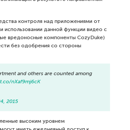
редства контроля над приложениями от
и использовании данной функции видео с
ьные вредоносные компоненты CozyDuke)
ести без одобрения со стороны
artment and others are counted among
//t.co/nXaf9mj6cK
24, 2015
еленные высоким уровнем
 могут иметь ежедневный доступ к