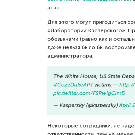
атак.
Для этого могут пригодиться с
«Лаборатории Касперского». Пр
обезьянами (равно как и остал
даже нельзя было бы воспроизв
администратора.
The White House, US State Dep
#CozyDukeAPT
victims —
http:
pic.twitter.com/FSRwlgClmD
— Kaspersky (@kaspersky)
April 
Некоторые сотрудники, не над
ответственности, тем не менее