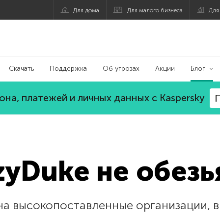
Для дома
Для малого бизнеса
Для
Скачать
Поддержка
Об угрозах
Акции
Блог
на, платежей и личных данных с Kaspersky
П
yDuke не обезь
а высокопоставленные организации, в