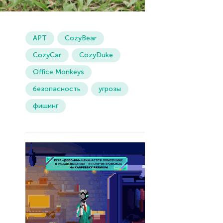
APT
CozyBear
CozyCar
CozyDuke
Office Monkeys
безопасность
угрозы
фишинг