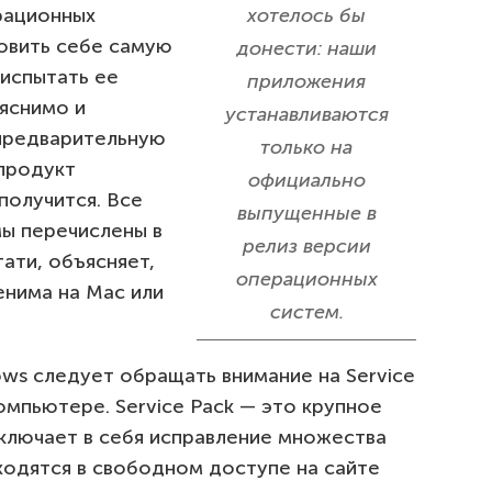
рационных
хотелось бы
овить себе самую
донести: наши
испытать ее
приложения
яснимо и
устанавливаются
 предварительную
только на
продукт
официально
получится. Все
выпущенные в
ы перечислены в
релиз версии
тати, объясняет,
операционных
енима на Mac или
систем.
ws следует обращать внимание на Service
омпьютере. Service Pack — это крупное
ключает в себя исправление множества
ходятся в свободном доступе на сайте