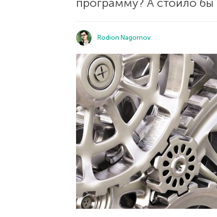
программу? А стоило бы 
Rodion Nagornov