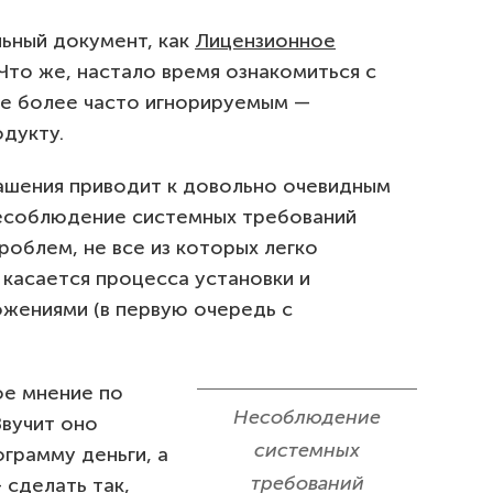
льный документ, как
Лицензионное
Что же, настало время ознакомиться с
ще более часто игнорируемым —
дукту.
ашения приводит к довольно очевидным
несоблюдение системных требований
облем, не все из которых легко
 касается процесса установки и
ожениями (в первую очередь с
ое мнение по
Несоблюдение
Звучит оно
системных
ограмму деньги, а
требований
 сделать так,