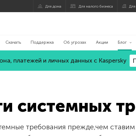
Для дома
Для малого бизнеса
Для
Скачать
Поддержка
Об угрозах
Акции
Блог
на, платежей и личных данных с Kaspersky
П
ти системных т
стемные требования прежде,чем ставим