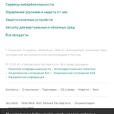
Сервисы кибербезопасности
Управление угрозами и защита от них
Защита конечных устройств
Security для виртуальных и облачных сред
Все продукты
* Facebook, Instagram, WhatsApp, Meta AI принадлежат компании Meta,
признанной экстремистской организацией в России.
© 2026 АО «Лаборатория Касперского». Все права защищены.
Политика конфиденциальности
Антикоррупционная политика
Лицензионное соглашение B2C
Лицензионное соглашение B2B
Юридическая информация
Контакты
О компании
Партнерам
Об угрозах
Новости
Блог
Securelist
Nota Bene: блог Евгения Касперского
Энциклопедия
Kaspersky ICS CERT