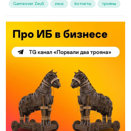
Gameover ZeuS
zeus
ботнеты
трояны