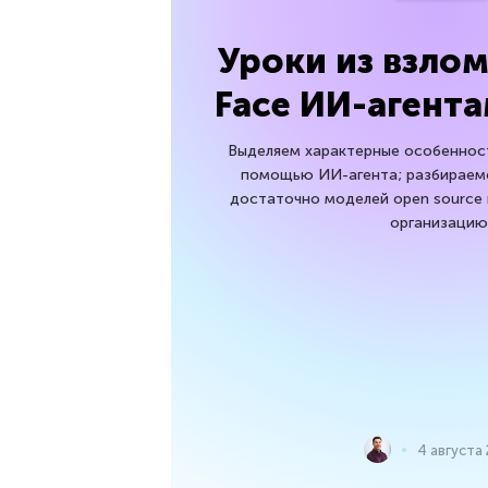
Уроки из взло
Face ИИ-агент
Выделяем характерные особенност
помощью ИИ-агента; разбираемс
достаточно моделей open source 
организацию
4 августа