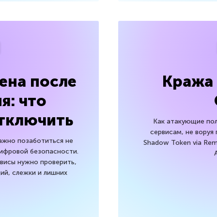
ена после
Кража 
я: что
отключить
Как атакующие по
сервисам, не воруя 
ажно позаботиться не
Shadow Token via Rem
цифровой безопасности.
рвисы нужно проверить,
ий, слежки и лишних