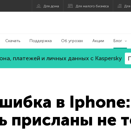
Для дома
Для малого бизнеса
Для
Скачать
Поддержка
Об угрозах
Акции
Блог
на, платежей и личных данных с Kaspersky
П
шибка в Iphone
ь присланы не т