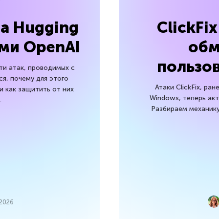
ма Hugging
ClickFi
ами OpenAI
об
пользов
и атак, проводимых с
я, почему для этого
Атаки ClickFix, ра
и как защитить от них
Windows, теперь ак
.
Разбираем механику
 2026