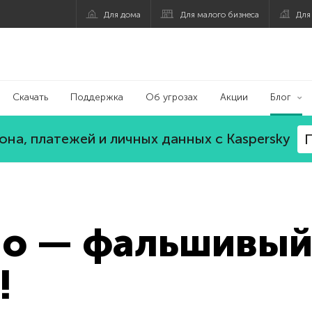
Для дома
Для малого бизнеса
Для
Скачать
Поддержка
Об угрозах
Акции
Блог
на, платежей и личных данных с Kaspersky
П
о — фальшивы
!