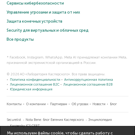
Сервисы кибербезопасности
Управление угрозами и защита от них
Защита конечных устройств
Security для виртуальных и облачных сред
Все продукты
* Facebook, Instagram, WhatsApp, Meta AI принадлежат компании Meta,
признанной экстремистской организацией в России.
© 2026 АО «Лаборатория Касперского». Все права защищены.
Политика конфиденциальности
Антикоррупционная политика
Лицензионное соглашение B2C
Лицензионное соглашение B2B
Юридическая информация
Контакты
О компании
Партнерам
Об угрозах
Новости
Блог
Securelist
Nota Bene: блог Евгения Касперского
Энциклопедия
Kaspersky ICS CERT
Мы используем файлы cookie, чтобы сделать работу с