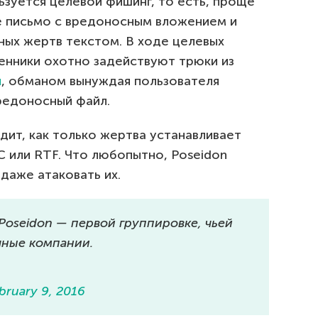
ьзуется целевой фишинг, то есть, проще
е письмо с вредоносным вложением и
ных жертв текстом. В ходе целевых
нники охотно задействуют трюки из
и
, обманом вынуждая пользователя
редоносный файл.
ит, как только жертва устанавливает
 или RTF. Что любопытно, Poseidon
даже атаковать их.
Poseidon — первой группировке, чьей
чные компании.
bruary 9, 2016