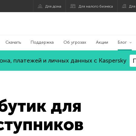
Для дома
Для малого бизнеса
Для
Скачать
Поддержка
Об угрозах
Акции
Блог
на, платежей и личных данных с Kaspersky
П
 бутик для
ступников