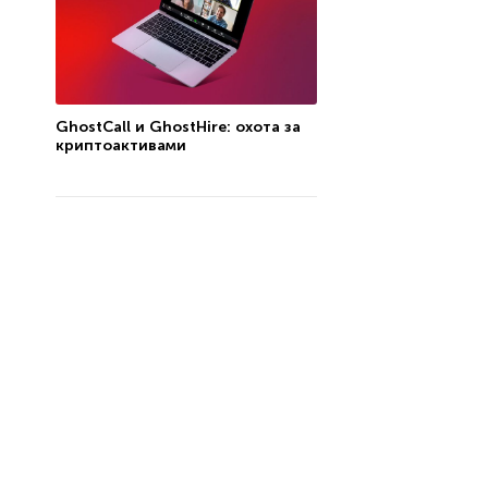
GhostCall и GhostHire: охота за
криптоактивами