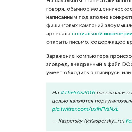
На начальном этапе атаки испол
говоря, обычное мошенническо
написанным под вполне конкрет
фишинговых кампаний злоумышле
арсенала
социальной инженери
открыть письмо, содержащее в
Заражение компьютера происход
зловред, внедренный в файл DOC
умеет обходить антивирусы или 
На
#TheSAS2016
рассказали о 
целью являются португалоязы
pic.twitter.com/uxihFVsNxL
— Kaspersky (@Kaspersky_ru)
Fe