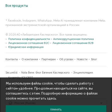
Все продукты
* Facebook, Instagram, WhatsApp, Meta AI принадлежат компании Meta,
признанной экстремистской организацией в России.
© 2026 АО «Лаборатория Касперского». Все права защищены.
Политика конфиденциальности
Антикоррупционная политика
Лицензионное соглашение B2C
Лицензионное соглашение B2B
Юридическая информация
Контакты
О компании
Партнерам
Об угрозах
Новости
Блог
Securelist
Nota Bene: блог Евгения Касперского
Энциклопедия
Kaspersky ICS CERT
Мы используем файлы cookie, чтобы сделать работу с
сайтом удобнее. Продолжая находиться на сайте, вы
соглашаетесь с этим. Подробную информацию о файлах
cookie можно прочитать
здесь
.
Россия (Russia)
ПРИНЯТЬ