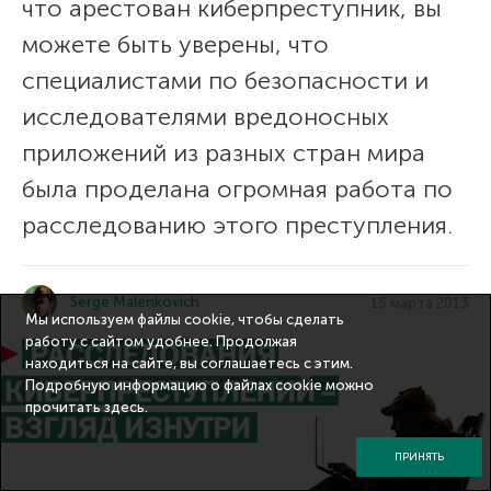
что арестован киберпреступник, вы
можете быть уверены, что
специалистами по безопасности и
исследователями вредоносных
приложений из разных стран мира
была проделана огромная работа по
расследованию этого преступления.
Serge Malenkovich
15 марта 2013
Мы используем файлы cookie, чтобы сделать
работу с сайтом удобнее. Продолжая
находиться на сайте, вы соглашаетесь с этим.
Подробную информацию о файлах cookie можно
прочитать
здесь
.
ПРИНЯТЬ