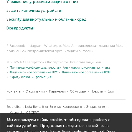
Управление угрозами и защита от них
Защита конечных устройств
Security для виртуальных и облачных сред
Все продукты
* Facebook, Instagram, WhatsApp, Meta AI принадлежат компании Meta,
признанной экстремистской организацией в России.
© 2026 АО «Лаборатория Касперского». Все права защищены.
Политика конфиденциальности
Антикоррупционная политика
Лицензионное соглашение B2C
Лицензионное соглашение B2B
Юридическая информация
Контакты
О компании
Партнерам
Об угрозах
Новости
Блог
Securelist
Nota Bene: блог Евгения Касперского
Энциклопедия
Kaspersky ICS CERT
Мы используем файлы cookie, чтобы сделать работу с
сайтом удобнее. Продолжая находиться на сайте, вы
соглашаетесь с этим. Подробную информацию о файлах