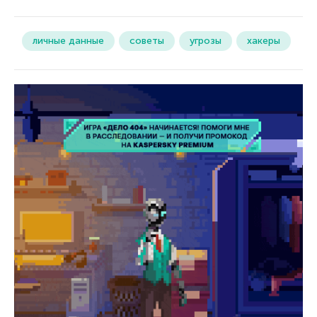
личные данные
советы
угрозы
хакеры