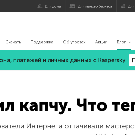
Для дома
Для малого бизнеса
Для
Скачать
Поддержка
Об угрозах
Акции
Блог
на, платежей и личных данных с Kaspersky
П
л капчу. Что те
ователи Интернета оттачивали мастер