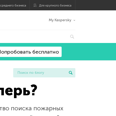
 среднего бизнеса
Для крупного бизнеса
My Kaspersky
опробовать бесплатно
перь?
ство поиска пожарных