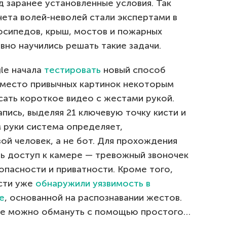
 заранее установленные условия. Так
ета волей-неволей стали экспертами в
осипедов, крыш, мостов и пожарных
вно научились решать такие задачи.
le начала
тестировать
новый способ
Вместо привычных картинок некоторым
сать короткое видео с жестами рукой.
пись, выделяя 21 ключевую точку кисти и
 руки система определяет,
ой человек, а не бот. Для прохождения
ть доступ к камере — тревожный звоночек
зопасности и приватности. Кроме того,
сти уже
обнаружили уязвимость в
e
, основанной на распознавании жестов.
ее можно обмануть с помощью простого…