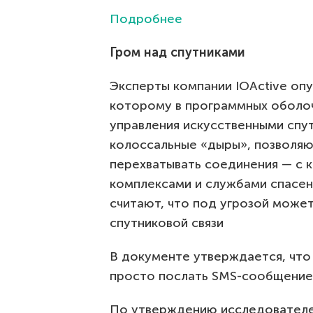
Подробнее
Гром над спутниками
Эксперты компании IOActive оп
которому в программных оболоч
управления искусственными спу
колоссальные «дыры», позволя
перехватывать соединения — с
комплексами и службами спасен
считают, что под угрозой може
спутниковой связи
В документе утверждается, что
просто послать SMS-сообщение,
По утверждению исследователе