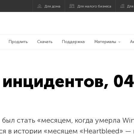
Для дома
Для малого бизнеса
Для
Продлить
Скачать
Поддержка
Материалы
А
инцидентов, 04
 был стать «месяцем, когда умерла Win
тся в истории «месяцем «Heartbleed» 