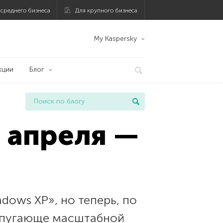
 среднего бизнеса
Для крупного бизнеса
My Kaspersky
кции
Блог
 апреля —
dows XP», но теперь, по
— пугающе масштабной