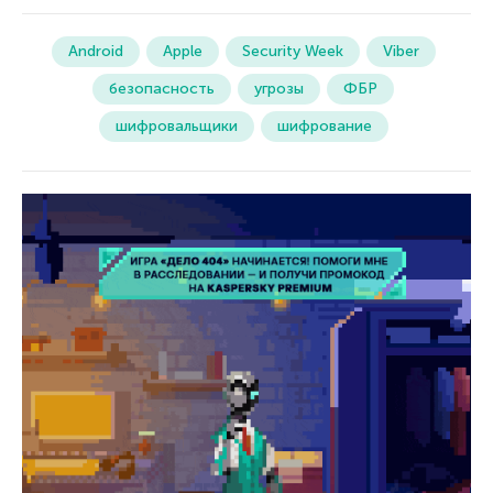
Android
Apple
Security Week
Viber
безопасность
угрозы
ФБР
шифровальщики
шифрование