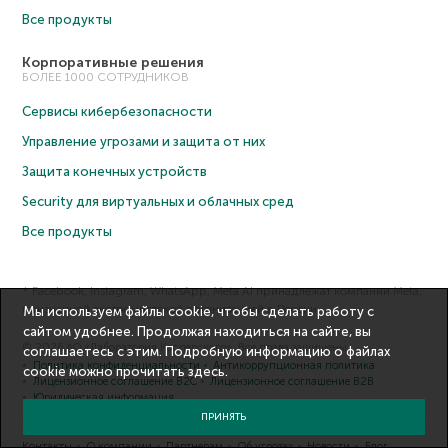
Все продукты
Корпоративные решения
БОЛЕЕ 1000 СОТРУДНИКОВ
Сервисы кибербезопасности
Управление угрозами и защита от них
Защита конечных устройств
Security для виртуальных и облачных сред
Все продукты
* Facebook, Instagram, WhatsApp, Meta AI принадлежат компании Meta,
признанной экстремистской организацией в России.
Мы используем файлы cookie, чтобы сделать работу с
сайтом удобнее. Продолжая находиться на сайте, вы
© 2026 АО «Лаборатория Касперского». Все права защищены.
соглашаетесь с этим. Подробную информацию о файлах
Политика конфиденциальности
Антикоррупционная политика
cookie можно прочитать
здесь
.
Лицензионное соглашение B2C
Лицензионное соглашение B2B
Юридическая информация
ПРИНЯТЬ
Контакты
О компании
Партнерам
Об угрозах
Новости
Блог