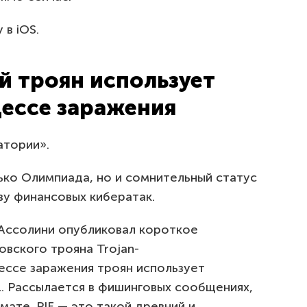
 в iOS.
й троян использует
цессе заражения
тории».
лько Олимпиада, но и сомнительный статус
ву финансовых кибератак.
Ассолини опубликовал короткое
вского трояна Trojan-
цессе заражения троян использует
. Рассылается в фишинговых сообщениях,
ате .PIF — это такой древний и