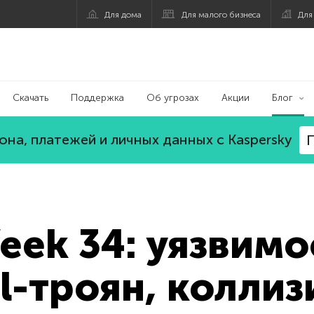
Для дома
Для малого бизнеса
Для
Скачать
Поддержка
Об угрозах
Акции
Блог
на, платежей и личных данных с Kaspersky
П
eek 34: уязвимос
l-троян, коллиз