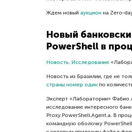
Ждем новый
аукцион
на Zero-day
Новый банковски
PowerShell в про
Новость
.
Исследование
«Лабора
Новость из Бразилии, где не то
страны номер один
по количест
Эксперт «Лаборатории» Фабио 
исследование интересного банко
Proxy.PowerShell.Agent.a. В про
командную оболочку PowerShell
к которым приложен файл в форм