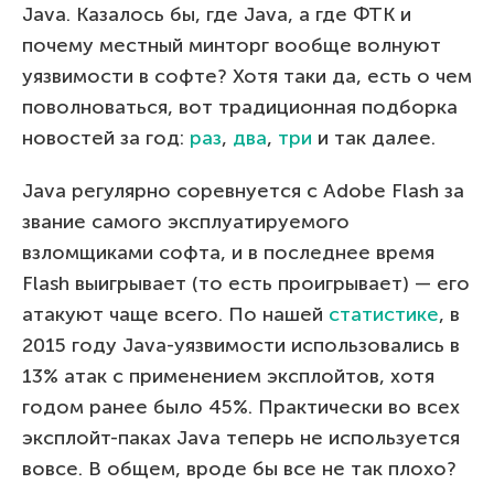
Java. Казалось бы, где Java, а где ФТК и
почему местный минторг вообще волнуют
уязвимости в софте? Хотя таки да, есть о чем
поволноваться, вот традиционная подборка
новостей за год:
раз
,
два
,
три
и так далее.
Java регулярно соревнуется с Adobe Flash за
звание самого эксплуатируемого
взломщиками софта, и в последнее время
Flash выигрывает (то есть проигрывает) — его
атакуют чаще всего. По нашей
статистике
, в
2015 году Java-уязвимости использовались в
13% атак с применением эксплойтов, хотя
годом ранее было 45%. Практически во всех
эксплойт-паках Java теперь не используется
вовсе. В общем, вроде бы все не так плохо?