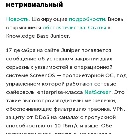
нетривиальный
Новость
. Шокирующие
подробности
. Вновь
открывшиеся
обстоятельства
.
Статья
в
Knowledge Base Juniper.
17 декабря на сайте Juniper появляется
сообщение об успешном закрытии двух
серьезных уязвимостей в операционной
системе ScreenOS — проприетарной ОС, под
управлением которой работают сетевые
файерволы enterprise-класса
NetScreen
. Это
такие высокопроизводительные железки,
обеспечивающие фильтрацию трафика, VPN,
защиту от DDoS на каналах с пропускной
способностью от 10 Гбит/с и выше. Обе
уязвимости очень опасные, но каждая в