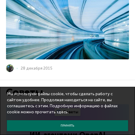
28 декабря 2015
Советы
Мы используем файлы cookie, чтобы сделать работу с
сайтом удобнее. Продолжая находиться на сайте, вы
соглашаетесь с этим. Подробную информацию о файлах
cookie можно прочитать
здесь
Советы
.
Уроки из взлома Hugging Face
ПРИНЯТЬ
ИИ-агентами OpenAI