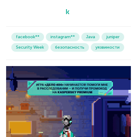
facebook**
instagram**
Java
juniper
Security Week
безопасность
уязвимости