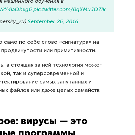
я машинного обучения в
co/kY4iaQhxg6
pic.twitter.com/0qXMuJQ7Ik
persky_ru)
September 26, 2016
о само по себе слово «сигнатура» на
 продвинутости или примитивности.
сь, а стоящая за ней технология может
ькой, так и суперсовременной и
етектирование самых запутанных и
ых файлов или даже целых семейств
ое: вирусы — это
ные программы