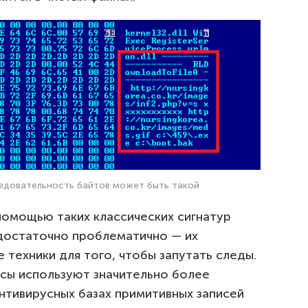
едовательность байтов может быть такой
помощью таких классических сигнатур
достаточно проблематично — их
 техники для того, чтобы запутать следы.
сы используют значительно более
нтивирусных базах примитивных записей