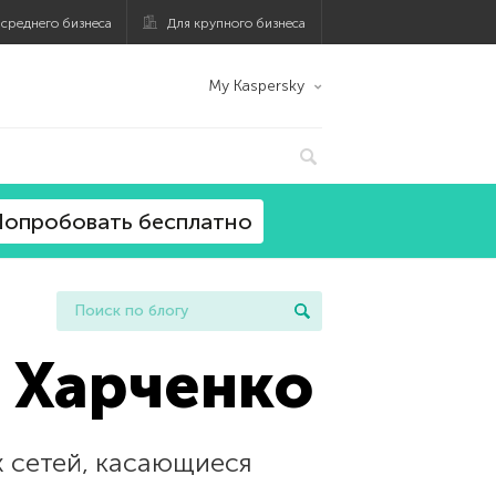
 среднего бизнеса
Для крупного бизнеса
My Kaspersky
опробовать бесплатно
а Харченко
х сетей, касающиеся