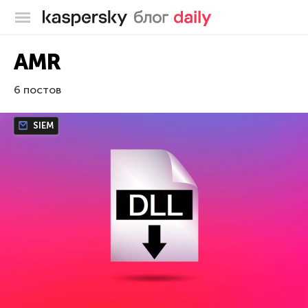
Блог Касперского
AMR
6 постов
SIEM