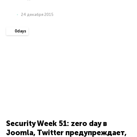
Решения для дома
Kaspersky Standard
Kaspersky Plus
Kaspersky Premium
Все решения
Для малого бизнеса
1–25 СОТРУДНИКОВ
Kaspersky Small Office Security
Kaspersky Endpoint Security Cloud