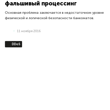
фальшивый процессинг
Основная проблема заключается в недостаточном уровне
физической и логической безопасности банкоматов.
11 ноября 2016
DDoS
IoT: мы в ответе за то, что
внедрили
Главной темой выходных стала массированная DDoS-
атака, направленная на американскую компанию Dyn,
выведшая из строя несколько глобальных интернет-
сервисов.
26 октября 2016