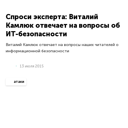
* Facebook, Instagram, WhatsApp, Meta AI принадлежат компании Meta,
признанной экстремистской организацией в России.
© 2026 АО «Лаборатория Касперского». Все права защищены.
Политика конфиденциальности
Антикоррупционная политика
Лицензионное соглашение B2C
Лицензионное соглашение B2B
Юридическая информация
Контакты
О компании
Партнерам
Об угрозах
Новости
Блог
Securelist
Nota Bene: блог Евгения Касперского
Энциклопедия
Kaspersky ICS CERT
Россия (Russia)