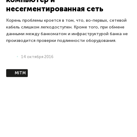
Security Week 26: слив данных
через вентилятор, ядро iOS
расшифровали, криптолокер на
парольных архивах
В этом выпуске Константин Гончаров рассказывает о
передаче данных через вентиляторы, о плюсах и минусах
незашифрованного ядра iOS 10 и о шифровальщике,
который не использует шифрование
2 июля 2016
Android
Android под огнём: старые
уязвимости, актуальные угрозы
Пятилетней давности уязвимость в Android, открытая в
начале мая, допускает широкий спектр различных