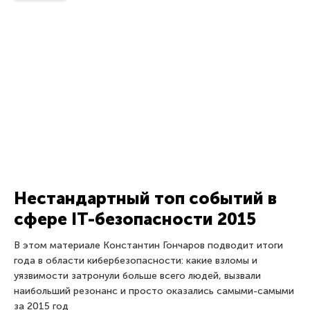
Реальные проблемы с
виртуальными деньгами
В последние годы киберкриминал удвоил усилия в попытках
наложить лапу на деньги пользователей. Номера
кредитных карт, логины к интернет-банкингу, пароли и
коды – все это активно собирается на компьютере
вредоносными
29 декабря 2012
Предыдущий
Следующий
1
2
3
4