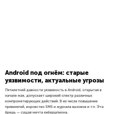
уязвимости затронули больше всего людей, вызвали
наибольший резонанс и просто оказались самыми-самыми
за 2015 год
24 декабря 2015
0days
Security Week 51: zero day в
Joomla, Twitter предупреждает,
утечка базы MacKeeper
В этом выпуске Константин Гончаров рассказывает о
странных предупреждениях в Twitter, дыре в CMS Joomla и
других событиях за неделю
18 декабря 2015