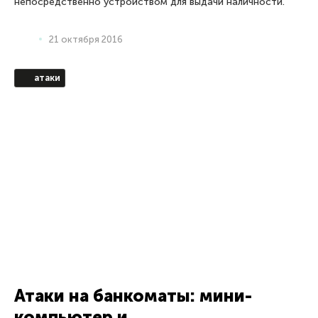
данными между банкоматом и инфраструктурой банка не
производится проверки подлинности оборудования.
14 октября 2016
MITM
А нет ли кого посередине?
Мы запатентовали технологию, позволяющую выявлять
атаки типа Man-in-the-Middle (MitM), столь любимые
авторами финансового вредоносного софта. Надеемся,
что она позволит значительно уменьшить прибыли
мошенников.
14 июля 2016
Apple