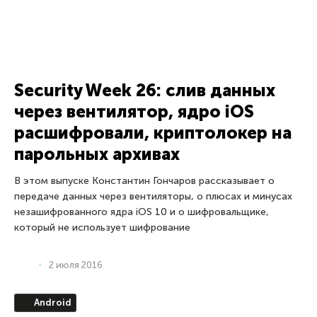
Призыв к действию: атакована
CMS Joomla
Так, дамы и господа, это в некотором роде срочное,
особенно для предприятий, использующих Joomla.
Пользователи других CMS могут тоже заинтересоваться,
потому что нет абсолютно никакой гарантии, что нечто
подобное не
30 декабря 2015
Adobe
Нестандартный топ событий в
сфере IT-безопасности 2015
В этом материале Константин Гончаров подводит итоги
года в области кибербезопасности: какие взломы и