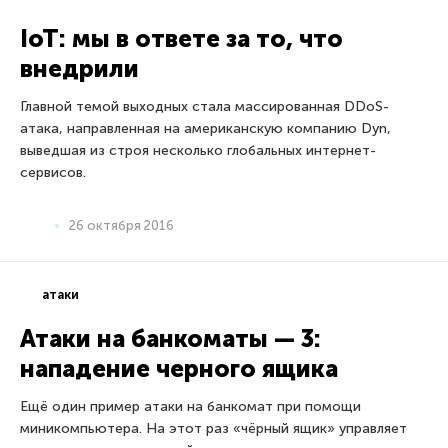
атаки
Атаки на банкоматы — 3:
нападение черного ящика
Ещё один пример атаки на банкомат при помощи
миникомпьютера. На этот раз «чёрный ящик» управляет
непосредственно устройством для выдачи наличности.
21 октября 2016
атаки
Атаки на банкоматы: мини-
компьютер и
несегментированная сеть
Корень проблемы кроется в том, что, во-первых, сетевой
кабель слишком легкодоступен. Кроме того, при обмене