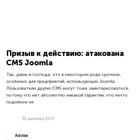
Раньше украсть данные вашей карточки могли в Интернете
или публичном банкомате. Судя по недавним атакам на
торговые сети, ситуация меняется. Грядет целая волна
PoS-зловредов!
31 января 2014
атаки
Как хакеры крадут ваши данные
Узнайте, как действуют хакеры с целью украсть ваши
данные, чтобы быть подготовленным и защищенным от
кражи.
18 января 2013
Android