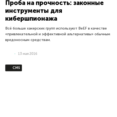
7 октября 2014
man in the middle
Атака Man In The Middle:
«Человек посередине» чего?
Время от времени эксперты по безопасности выдумывают
своеобразные и, казалось бы, самоочевидные термины,
которые подхватывают все прочие (СМИ в том числе) и
начинают использовать повсюду, не вдаваясь в
объяснения того,
10 июля 2014
зловреды
Кредитка под угрозой: охотники
за POS-терминалами