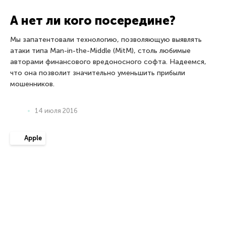
компрометирующих действий. В их числе повышение
привилегий, воровство SMS и журнала вызовов и т.п. Эта
брешь — сущая мечта кибершпиона.
27 мая 2016
BeEF
Проба на прочность: законные
инструменты для
кибершпионажа
Всё больше хакерских групп используют BeEF в качестве
«привлекательной и эффективной альтернативы» обычным
вредоносным средствам.
13 мая 2016
CMS