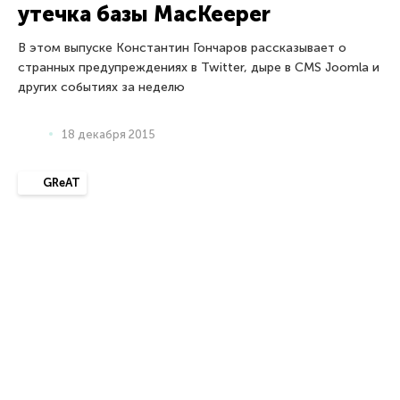
Все продукты
Для среднего бизнеса
26-999 СОТРУДНИКОВ
Kaspersky Endpoint Security Cloud
Kaspersky Endpoint Security для бизнеса Cтандартный
Kaspersky Endpoint Security для бизнеса Расширенный
Все продукты
Корпоративные решения
БОЛЕЕ 1000 СОТРУДНИКОВ
Сервисы кибербезопасности
Управление угрозами и защита от них
Защита конечных устройств
Security для виртуальных и облачных сред
Все продукты