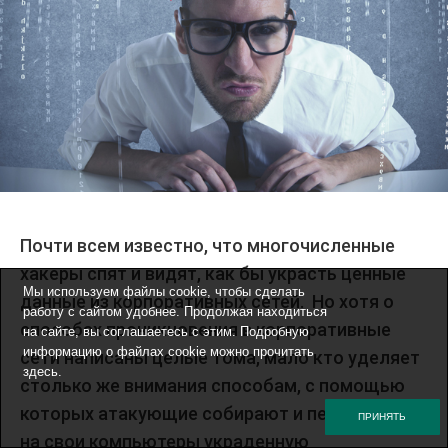
Почти всем известно, что многочисленные
хакеры спят и видят, как бы украсть ценные
Мы используем файлы cookie, чтобы сделать
данные из корпоративных сетей. Но хотя о
работу с сайтом удобнее. Продолжая находиться
способах проникновения в корпоративные
на сайте, вы соглашаетесь с этим. Подробную
информацию о файлах cookie можно прочитать
сети написаны целые тома, мало кто уделяет
здесь
.
столько же внимания способам, с помощью
которых атакующие собирают и пересылают
ПРИНЯТЬ
на свои компьютеры украденную