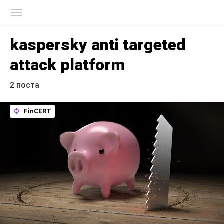
Блог Касперского
kaspersky anti targeted
attack platform
2 поста
FinCERT