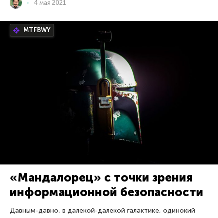
4 мая 2021
MTFBWY
«Мандалорец» c точки зрения
информационной безопасности
Давным-давно, в далекой-далекой галактике, одинокий