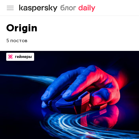
Блог Касперского
Origin
5 постов
геймеры