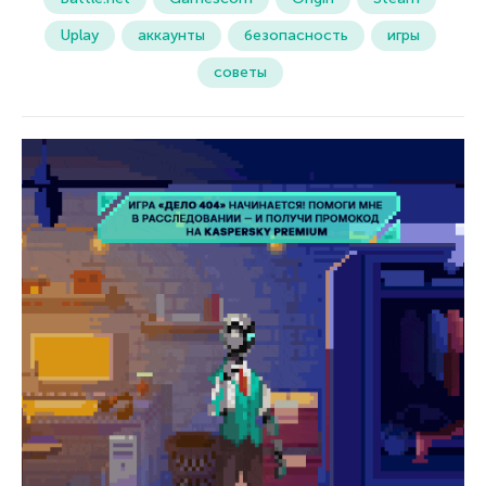
Uplay
аккаунты
безопасность
игры
советы