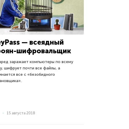
eyPass — всеядный
роян-шифровальщик
вред заражает компьютеры по всему
у, шифрует почти все файлы, а
инается все с «безобидного
ановщика».
15 августа 2018