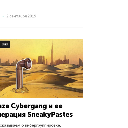
2 сентября 2019
sas
aza Cybergang и ее
перация SneakyPastes
сказываем о кибергруппировке,