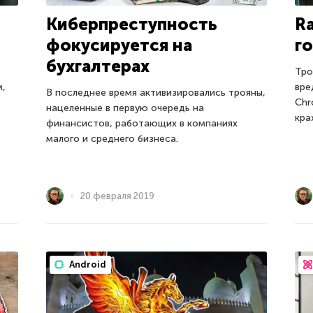
Ra
Киберпреступность
го
фокусируется на
бухгалтерах
Тро
вре
м,
В последнее время активизировались трояны,
Chr
нацеленные в первую очередь на
кра
финансистов, работающих в компаниях
малого и среднего бизнеса.
20 февраля 2019
Android