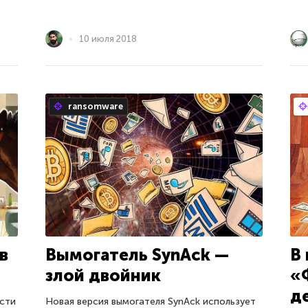
10 июля 2018
ransomware
в
Вымогатель SynAck —
В
злой двойник
«
д
ости
Новая версия вымогателя SynAck использует