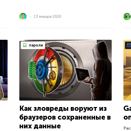
13 января 2020
пароли
Как зловреды воруют из
G
браузеров сохраненные в
о
них данные
Рас