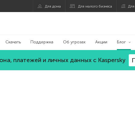
Для дома
Для малого бизнеса
Для
Скачать
Поддержка
Об угрозах
Акции
Блог
на, платежей и личных данных с Kaspersky
П