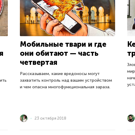
K
Мобильные твари и где
т
я
они обитают — часть
четвертая
Зло
мир
Рассказываем, какие вредоносы могут
нач
ить
захватить контроль над вашим устройством
уст
и чем опасна многофункциональная зараза.
23 октября 2018