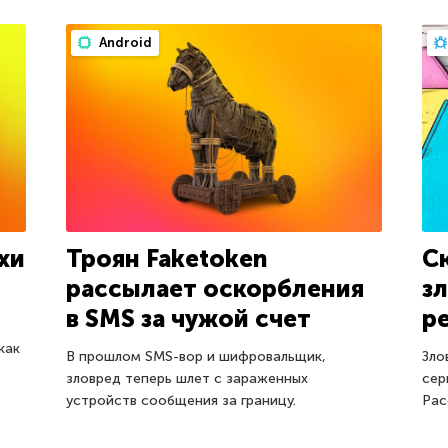
Android
хи
Троян Faketoken
С
рассылает оскорбления
з
в SMS за чужой счет
р
как
В прошлом SMS-вор и шифровальщик,
Зло
зловред теперь шлет с зараженных
сер
устройств сообщения за границу.
Рас