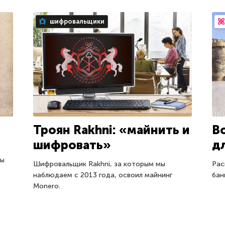
шифровальщики
Троян Rakhni: «майнить и
В
шифровать»
д
мы
Шифровальщик Rakhni, за которым мы
Рас
наблюдаем с 2013 года, освоил майнинг
бан
Monero.