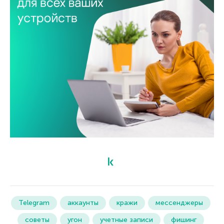
Telegram
аккаунты
кражи
мессенджеры
советы
угон
учетные записи
фишинг