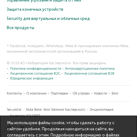
Управление угрозами и защита от них
Защита конечных устройств
Security для виртуальных и облачных сред
Все продукты
* Facebook, Instagram, WhatsApp, Meta AI принадлежат компании Meta,
признанной экстремистской организацией в России.
© 2026 АО «Лаборатория Касперского». Все права защищены.
Политика конфиденциальности
Антикоррупционная политика
Лицензионное соглашение B2C
Лицензионное соглашение B2B
Юридическая информация
Контакты
О компании
Партнерам
Об угрозах
Новости
Блог
Securelist
Nota Bene: блог Евгения Касперского
Энциклопедия
Kaspersky ICS CERT
Мы используем файлы cookie, чтобы сделать работу с
сайтом удобнее. Продолжая находиться на сайте, вы
соглашаетесь с этим. Подробную информацию о файлах