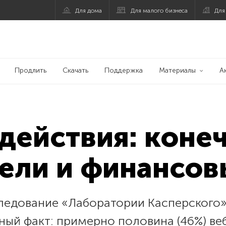
Для дома
Для малого бизнеса
Для
Продлить
Скачать
Поддержка
Материалы
А
 действия: коне
ели и финансов
едование «Лаборатории Касперского» и
ый факт: примерно половина (46%) веб