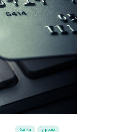
банки
угрозы