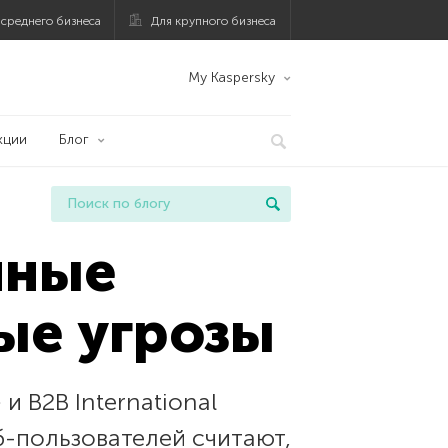
 среднего бизнеса
Для крупного бизнеса
My Kaspersky
кции
Блог
чные
ые угрозы
 B2B International
-пользователей считают,