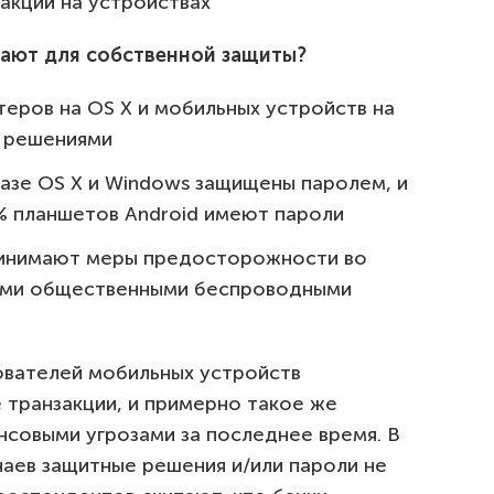
акций на устройствах
лают для собственной защиты?
еров на OS X и мобильных устройств на
 решениями
азе OS X и Windows защищены паролем, и
% планшетов Android имеют пароли
ринимают меры предосторожности во
ными общественными беспроводными
ователей мобильных устройств
 транзакции, и примерно такое же
нсовыми угрозами за последнее время. В
чаев защитные решения и/или пароли не