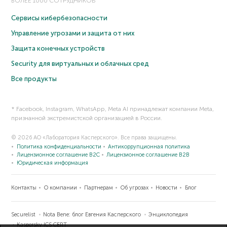
БОЛЕЕ 1000 СОТРУДНИКОВ
Сервисы кибербезопасности
Управление угрозами и защита от них
Защита конечных устройств
Security для виртуальных и облачных сред
Все продукты
* Facebook, Instagram, WhatsApp, Meta AI принадлежат компании Meta,
признанной экстремистской организацией в России.
© 2026 АО «Лаборатория Касперского». Все права защищены.
Политика конфиденциальности
Антикоррупционная политика
Лицензионное соглашение B2C
Лицензионное соглашение B2B
Юридическая информация
Контакты
О компании
Партнерам
Об угрозах
Новости
Блог
Securelist
Nota Bene: блог Евгения Касперского
Энциклопедия
Kaspersky ICS CERT