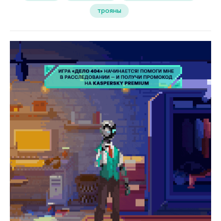
трояны