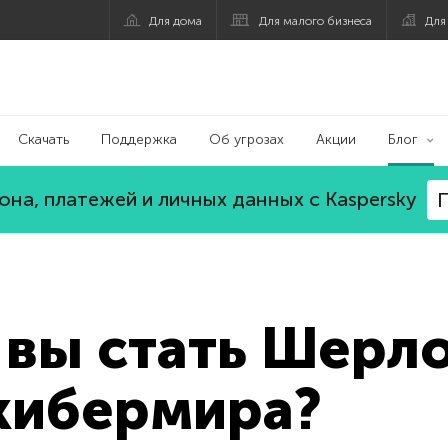
Для дома
Для малого бизнеса
Для
Скачать
Поддержка
Об угрозах
Акции
Блог
на, платежей и личных данных с Kaspersky
П
 вы стать Шерл
кибермира?