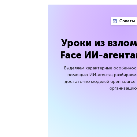
Советы
Уроки из взло
Face ИИ-агент
Выделяем характерные особенност
помощью ИИ-агента; разбираемс
достаточно моделей open source 
организацию