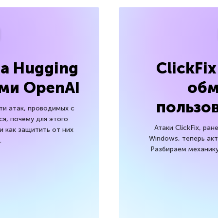
ма Hugging
ClickFi
ами OpenAI
об
пользов
и атак, проводимых с
я, почему для этого
Атаки ClickFix, ра
и как защитить от них
Windows, теперь ак
.
Разбираем механику