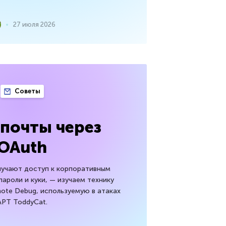
27 июля 2026
Советы
почты через
OAuth
лучают доступ к корпоративным
пароли и куки, — изучаем технику
ote Debug, используемую в атаках
APT ToddyCat.