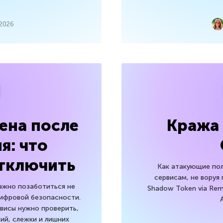
 2026
ена после
Кража 
я: что
отключить
Как атакующие по
сервисам, не воруя 
ажно позаботиться не
Shadow Token via Rem
цифровой безопасности.
рвисы нужно проверить,
ий, слежки и лишних