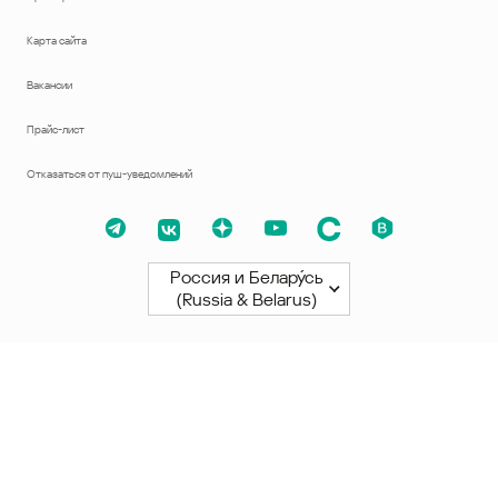
Карта сайта
Вакансии
Прайс-лист
Отказаться от пуш-уведомлений
Россия и Белару́сь
(Russia & Belarus)
Северная и Южная Америки
América Latina
Brasil