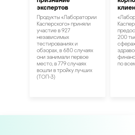
экспертов
клие
Продукты «Лаборатории
«Лабо
Касперского» приняли
Каспер
участие в 927
предос
независимых
200 ты
тестированиях и
сфера
обзорах, в 680 случаях
здравоо
они занимали первое
финанс
место, в 779 случаях
по все
вошли в тройку лучших
(ТОП-3)