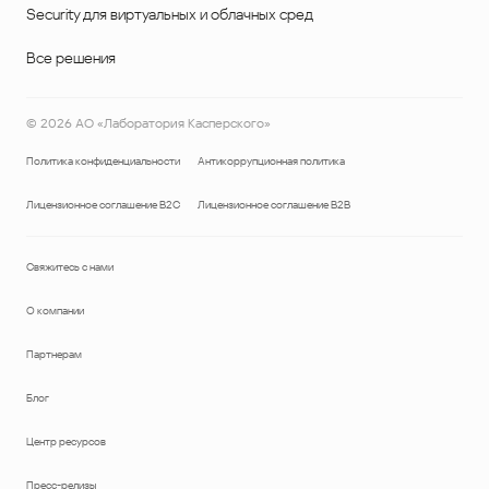
Security для виртуальных и облачных сред
Все решения
©
2026
АО «Лаборатория Касперского»
Политика конфиденциальности
Антикоррупционная политика
Лицензионное соглашение B2C
Лицензионное соглашение B2B
Свяжитесь с нами
О компании
Партнерам
Блог
Центр ресурсов
Пресс-релизы