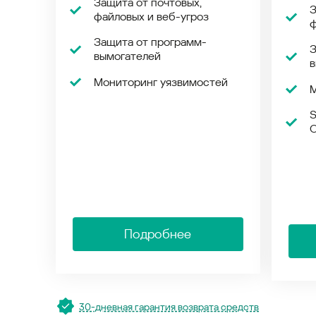
Защита от почтовых,
З
файловых и веб-угроз
ф
Защита от программ-
З
вымогателей
в
Мониторинг уязвимостей
М
S
O
Подробнее
30-дневная гарантия возврата средств