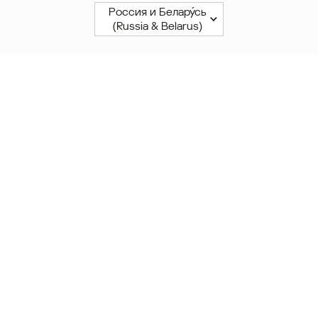
Россия и Белару́сь
(Russia & Belarus)
Северная и Южная Америки
América Latina
Brasil
United States
Canada - English
Canada - Français
Африка
Afrique Francophone
Maroc
South Africa