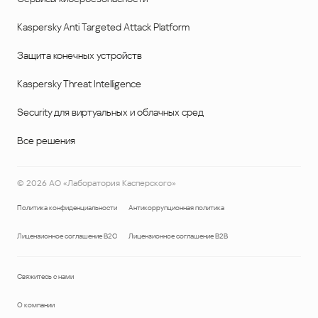
Kaspersky Anti Targeted Attack Platform
Защита конечных устройств
Kaspersky Threat Intelligence
Security для виртуальных и облачных сред
Все решения
©
2026
АО «Лаборатория Касперского»
Политика конфиденциальности
Антикоррупционная политика
Лицензионное соглашение B2C
Лицензионное соглашение B2B
Свяжитесь с нами
О компании