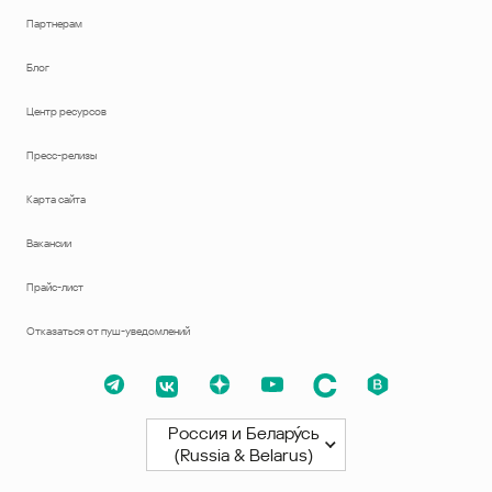
Партнерам
Блог
Центр ресурсов
Пресс-релизы
Карта сайта
Вакансии
Прайс-лист
Отказаться от пуш-уведомлений
Россия и Белару́сь
(Russia & Belarus)