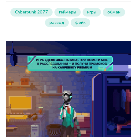
Cyberpunk 2077
геймеры
игры
обман
развод
фейк