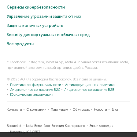
Сервисы кибербезопасности
Управление угрозами и защита от них
Защита конечных устройств
Security для виртуальных и облачных сред
Все продукты
* Facebook, Instagram, WhatsApp, Meta AI принадлежат компании Meta,
признанной экстремистской организацией в России.
© 2026 АО «Лаборатория Касперского». Все права защищены.
Политика конфиденциальности
Антикоррупционная политика
Лицензионное соглашение B2C
Лицензионное соглашение B2B
Юридическая информация
Контакты
О компании
Партнерам
Об угрозах
Новости
Блог
Securelist
Nota Bene: блог Евгения Касперского
Энциклопедия
Kaspersky ICS CERT