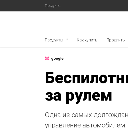
Продукты:
Блог Касперского
Продукты
Как купить
Продлить
google
Беспилотн
за рулем
Одна из самых долгождан
управление автомобилем. 