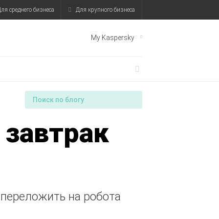
ля среднего бизнеса
Для крупного бизнеса
My Kaspersky
 завтрак
 переложить на робота