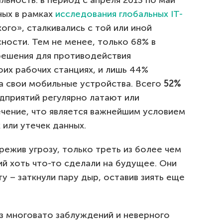
льность: в период с апреля 2013 по май
ных в рамках
исследования глобальных IT-
го», сталкивались с той или иной
ности. Тем не менее, только 68% в
решения для противодействия
их рабочих станциях, и лишь 44%
а свои мобильные устройства. Всего
52%
дприятий регулярно латают или
чение, что является важнейшим условием
или утечек данных.
режив угрозу, только треть из более чем
й хоть что-то сделали на будущее. Они
у – заткнули пару дыр, оставив зиять еще
 многовато заблуждений и неверного