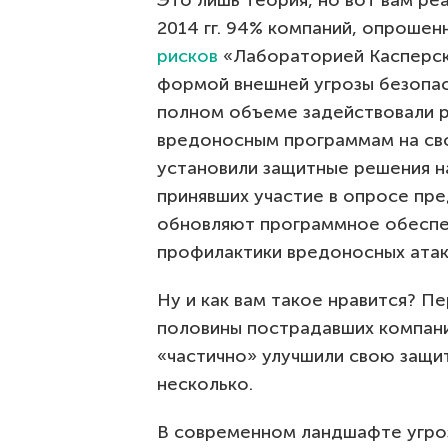
Это лишь теория, но вот вам реа
2014 гг. 94% компаний, опрошен
рисков
«Лабораторией Касперско
формой внешней угрозы безопас
полном объеме задействовали 
вредоносным программам на сво
установили защитные решения н
принявших участие в опросе пре
обновляют программное обеспе
профилактики вредоносных атак 
Ну и как вам такое нравится? Пе
половины пострадавших компани
«частично» улучшили свою защит
несколько.
В современном ландшафте угроз