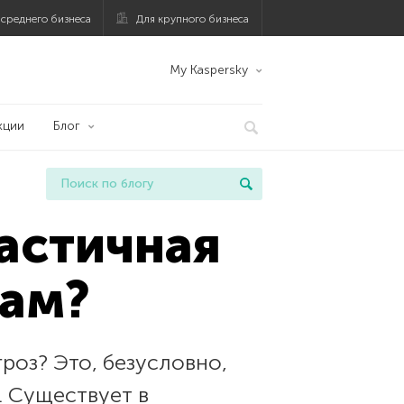
 среднего бизнеса
Для крупного бизнеса
My Kaspersky
кции
Блог
частичная
зам?
роз? Это, безусловно,
 Существует в