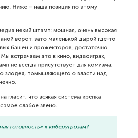
ию. Ниже – наша позиция по этому
медиа некий штамп: мощная, очень высокая
раной ворот, зато маленькой дырой где-то
вых башен и прожекторов, достаточно
 Мы встречаем это в кино, видеоиграх,
амп не всегда присутствует для комизма:
во злодея, помышляющего о власти над
нечно.
а гласит, что всякая система крепка
 самое слабое звено.
чная готовность» к киберугрозам?