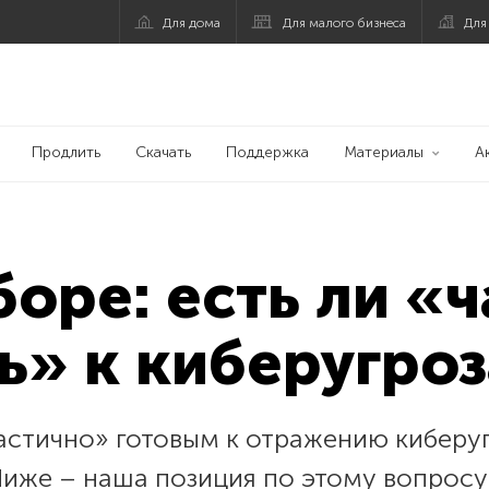
Для дома
Для малого бизнеса
Для
Продлить
Скачать
Поддержка
Материалы
А
боре: есть ли «
ь» к киберугро
астично» готовым к отражению киберуг
иже – наша позиция по этому вопросу.