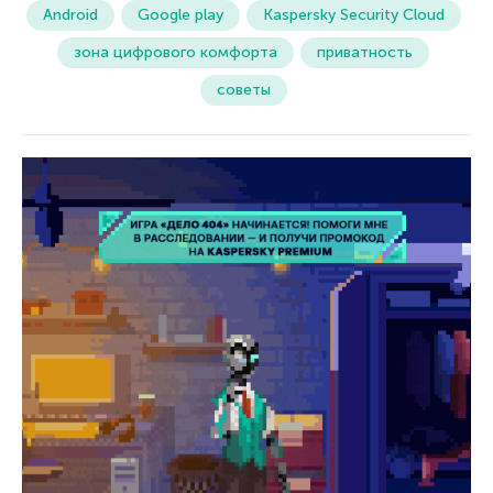
Android
Google play
Kaspersky Security Cloud
зона цифрового комфорта
приватность
советы