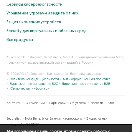
Сервисы кибербезопасности
Управление угрозами и защита от них
Защита конечных устройств
Security для виртуальных и облачных сред
Все продукты
* Facebook, Instagram, WhatsApp, Meta AI принадлежат компании Meta,
признанной экстремистской организацией в России.
© 2026 АО «Лаборатория Касперского». Все права защищены.
Политика конфиденциальности
Антикоррупционная политика
Лицензионное соглашение B2C
Лицензионное соглашение B2B
Юридическая информация
Контакты
О компании
Партнерам
Об угрозах
Новости
Блог
Securelist
Nota Bene: блог Евгения Касперского
Энциклопедия
Kaspersky ICS CERT
Мы используем файлы cookie, чтобы сделать работу с