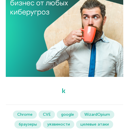
Chrome
CVE
google
WizardOpium
браузеры
уязвимости
целевые атаки