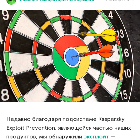
Недавно благодаря подсистеме Kaspersky
Exploit Prevention, являющейся частью наших
продуктов, мы обнаружили
эксплойт
—